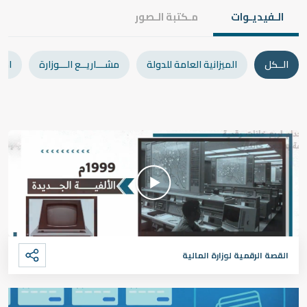
الـفيديـوات
مـكتبة الـصور
الــكل
الميزانية العامة للدولة
مشـــاريــع الـــوزارة
اجت
القصة الرقمية لوزارة المالية