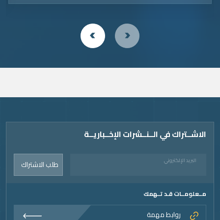
الاشــتراك في الــنــشرات الإخــباريــة
البريد الإلكتروني
طلب الاشتراك
مــعلومــات قـد تــهمك
روابط مهمة