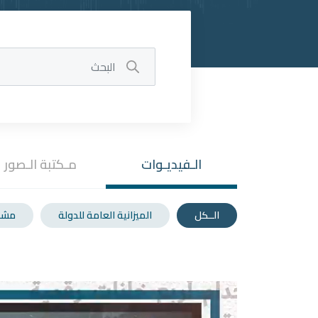
الـفيديـوات
مـكتبة الـصور
الــكل
الميزانية العامة للدولة
مشـــ