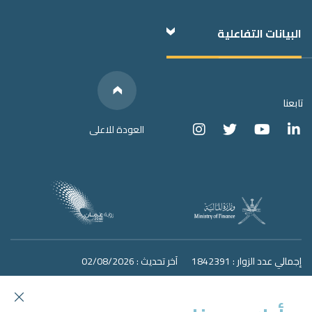
البيانات التفاعلية
Below
We have
Links
Social Media
تابعنا
العودة للاعلى
إجمالي عدد الزوار : 1842391
آخر تحديث : 02/08/2026
سياسة الخصوصية
سياسة المشاركة الإلكترونية
روابط مهمة
سياسة
البيانات المفتوحة
سياسة مكافحة الفساد
سياسة الوصول الإلكتروني