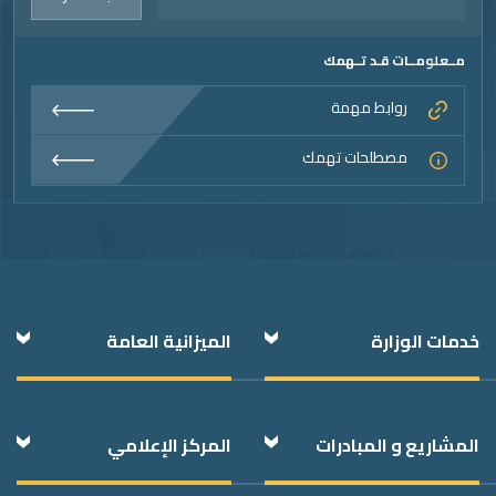
مــعلومــات قـد تــهمك
روابط مهمة
مصطلحات تهمك
Foote
خدمات الوزارة
الميزانية العامة
المشاريع و المبادرات
المركز الإعلامي