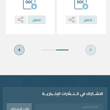
تحميل
تحميل
Vide
الاشــتراك في الــنــشرات الإخــباريــة
البريد الإلكتروني
طلب الاشتراك