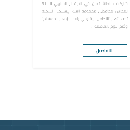
شاركت سلطنةُ عُمان في الاجتماع السنوي الـ 51
لمجلس محافظي مجموعة البنك الإسلامي للتنمية
تحت شعار "التكامل الإقليمي رافد الازدهار المستدام"
وخُتم اليوم بالعاصمة ...
التفاصيل