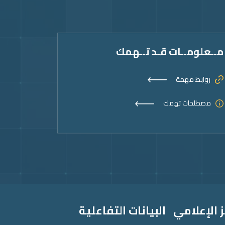
مــعلومــات قـد تــهمك
روابط مهمة
مصطلحات تهمك
 الإعلامي
البيانات التفاعلية