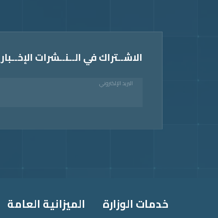
الاشــتراك في الــنــشرات الإخــباري
البريد الإلكتروني
Foote
خدمات الوزارة
الميزانية العامة