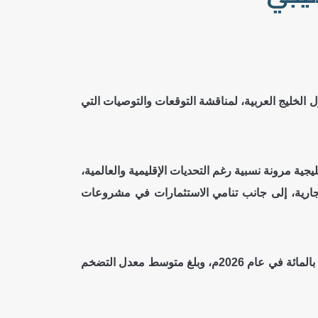
 الخليج العربية، لمناقشة التوقعات والتوصيات التي
جية مرونة نسبية رغم التحديات الإقليمية والعالمية،
لتجارية، إلى جانب تنامي الاستثمارات في مشروعات
وأشار التقرير إلى تحسن وتيرة النمو الاقتصادي الخليجي إذ بلغ نحو 3.2 بالمائة في عام 2025م ومن المتوقع أن يبلغ نحو 4.5 بالمائة في عام 2026م، وبلغ متوسط معدل التضخم