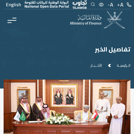
Men
Main Conten
English
تفاصيل الخبر
الــرئيسيــة
الأخــبــار