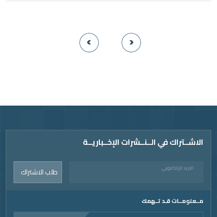
Vide
الاشــتراك في الــنــشرات الإخــباريــة
البريد الإلكتروني
طلب الاشتراك
مــعلومــات قـد تــهمك