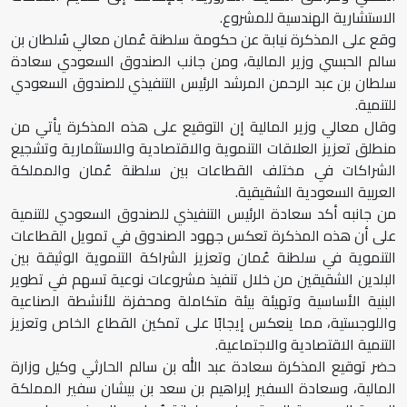
الاستشارية الهندسية للمشروع.
وقع على المذكرة نيابة عن حكومة سلطنة عُمان معالي سُلطان بن
سالم الحبسي وزير المالية، ومن جانب الصندوق السعودي سعادة
سلطان بن عبد الرحمن المرشد الرئيس التنفيذي للصندوق السعودي
للتنمية.
وقال معالي وزير المالية إن التوقيع على هذه المذكرة يأتي من
منطلق تعزيز العلاقات التنموية والاقتصادية والاستثمارية وتشجيع
الشراكات في مختلف القطاعات بين سلطنة عُمان والمملكة
العربية السعودية الشقيقية.
من جانبه أكد سعادة الرئيس التنفيذي للصندوق السعودي للتنمية
على أن هذه المذكرة تعكس جهود الصندوق في تمويل القطاعات
التنموية في سلطنة عُمان وتعزيز الشراكة التنموية الوثيقة بين
البلدين الشقيقين من خلال تنفيذ مشروعات نوعية تسهم في تطوير
البنية الأساسية وتهيئة بيئة متكاملة ومحفزة للأنشطة الصناعية
واللوجستية، مما ينعكس إيجابًا على تمكين القطاع الخاص وتعزيز
التنمية الاقتصادية والاجتماعية.
حضر توقيع المذكرة سعادة عبد الله بن سالم الحارثي وكيل وزارة
المالية، وسعادة السفير إبراهيم بن سعد بن بيشان سفير المملكة