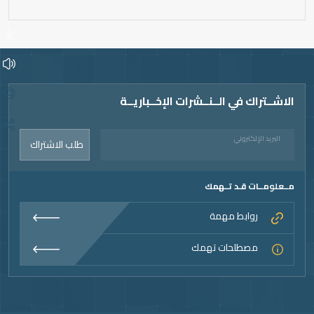
Vide
الاشــتراك في الــنــشرات الإخــباريــة
البريد الإلكتروني
طلب الاشتراك
مــعلومــات قـد تــهمك
روابط مهمة
مصطلحات تهمك