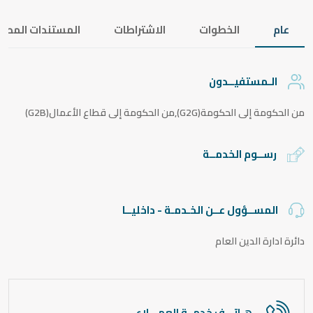
عام
الخطوات
الاشتراطات
المستندات المطل
الـمستفيــدون
من الحكومة إلى الحكومة(G2G),من الحكومة إلى قطاع الأعمال(G2B)
رســوم الخدمــة
المســؤول عــن الخـدمـة - داخليــا
دائرة ادارة الدين العام
هـاتـــف خدمــة العمـــلاء