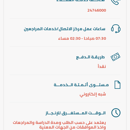
24746000
ساعات عمل مركز الاتصال/خدمات المراجعين
07:30 صباحا - 02:30 مساء
طريقـة الـدفــع
نقداً
مـستـــوى أتـمـتـة الــخدمـــة
شبه إلكتروني
الــوقـــت المــستغـــرق للإنـجــاز
يعتمد على حسب الطلب ومدة الدراسة والمراجعات
واخذ الموافقات من الجهات المعنية