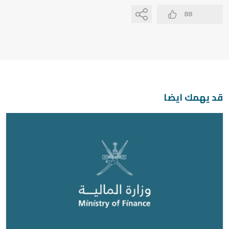
88
قد يهمك ايضا