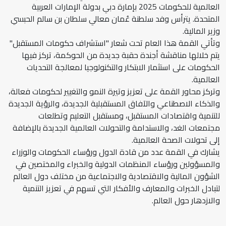
العالمية للحكومات 2025 بإمارة دبي بدولة الإمارات العربية
المتحدة. يترأس وفد سلطنة عُمان معالي سلطان بن سالم الحبسي
وزير المالية.
وتأتي القمة هذا العام تحت شعار "استشراف حكومات المستقبل"
يتم خلالها مناقشة أجندة حقبة جديدة من الحوكمة، تركز فيها
الحكومات على استثمار الابتكار والتكنولوجيا لمعالجة التحديات
العالمية.
وتركز محاور القمة على تعزيز وتيرة النمو والتغيير لحكومات فعالة،
والذكاء الاصطناعي والآفاق المستقبلية الجديدة، والرؤية الجديدة
للتنمية واقتصادات المستقبل، ومستقبل التعليم وتطلعات
مجتمعات الغد، والاستدامة والتحولات العالمية الجديدة بالإضافة
إلى تحولات الصحة العالمية.
يشارك في القمة عدد من قادة الدول ورؤساء الحكومات والوزراء
والمسؤولين ورؤساء المنظمات الدولية والخبراء والمختصين في
الشؤون المالية والاقتصادية والاجتماعية من مختلف دول العالم
لتبادل الخبرات والمعارف والأفكار التي تسهم في تعزيز التنمية
والازدهار حول العالم.