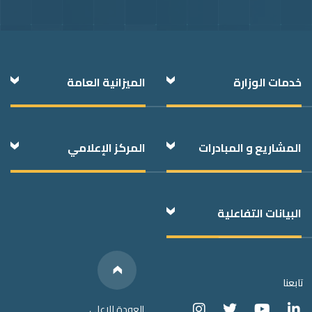
Foote
خدمات الوزارة
الميزانية العامة
المشاريع و المبادرات
المركز الإعلامي
البيانات التفاعلية
Below
We have
Links
Social Media
تابعنا
العودة للاعلى