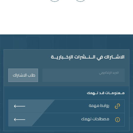
Vide
الاشــتراك في الــنــشرات الإخــباريــة
البريد الإلكتروني
طلب الاشتراك
مــعلومــات قـد تــهمك
روابط مهمة
مصطلحات تهمك